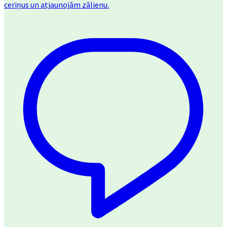
ceriņus un atjaunojām zālienu.