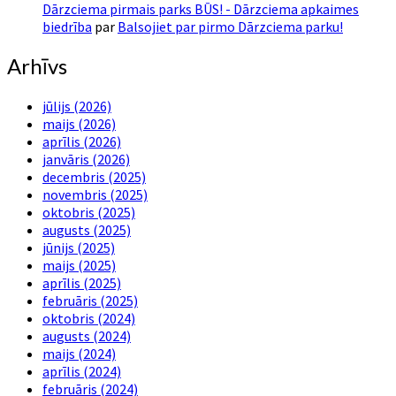
Dārzciema pirmais parks BŪS! - Dārzciema apkaimes
biedrība
par
Balsojiet par pirmo Dārzciema parku!
Arhīvs
jūlijs (2026)
maijs (2026)
aprīlis (2026)
janvāris (2026)
decembris (2025)
novembris (2025)
oktobris (2025)
augusts (2025)
jūnijs (2025)
maijs (2025)
aprīlis (2025)
februāris (2025)
oktobris (2024)
augusts (2024)
maijs (2024)
aprīlis (2024)
februāris (2024)