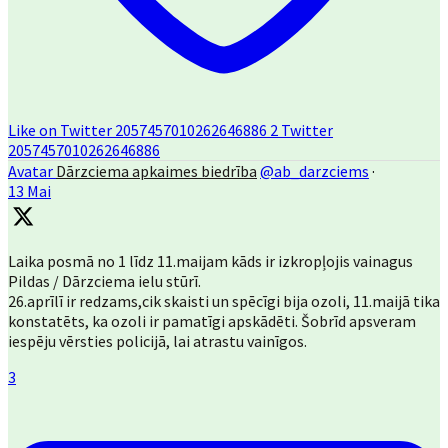
Like on Twitter 2057457010262646886
2
Twitter
2057457010262646886
Avatar
Dārzciema apkaimes biedrība
@ab_darzciems
·
13 Mai
Laika posmā no 1 līdz 11.maijam kāds ir izkropļojis vainagus
Pildas / Dārzciema ielu stūrī.
26.aprīlī ir redzams,cik skaisti un spēcīgi bija ozoli, 11.maijā tika
konstatēts, ka ozoli ir pamatīgi apskādēti. Šobrīd apsveram
iespēju vērsties policijā, lai atrastu vainīgos.
3