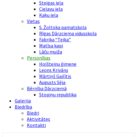
Steigas iela
Cielavu iela
Kaķu iela
Vietas
S. Žoltoka pamatskola
Rīgas Dārzciema vidusskola
Fabrika “Teika”
Matīsa kapi
Lāču muiža
Personības
Holšteinu ģimene
Leons Krivāns
Mārtiņš Gailītis
Augusts Sēja
Bērnība Dārzciemā
Stopiņu republika
Galerija
Biedrība
Biedri
Aktivitātes
Kontakti