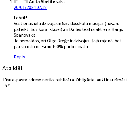
Anita Abelite
saka:
20/01/2024 07:18
Labrīt!
Vestienas ielā dzīvoja un 55.vidusskolā mācījās (nevaru
pateikt, līdz kurai klasei) arī Dailes teātra aktieris Harijs
Spanovskis.
Ja nemaldos, arī Olga Dreģe ir dzīvojusi šajā rajonā, bet
par šo info neesmu 100% pārliecināta.
Reply
Atbildēt
Jūsu e-pasta adrese netiks publicēta.
Obligātie lauki ir atzīmēti
kā
*