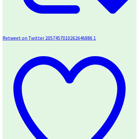
Retweet on Twitter 2057457010262646886
1