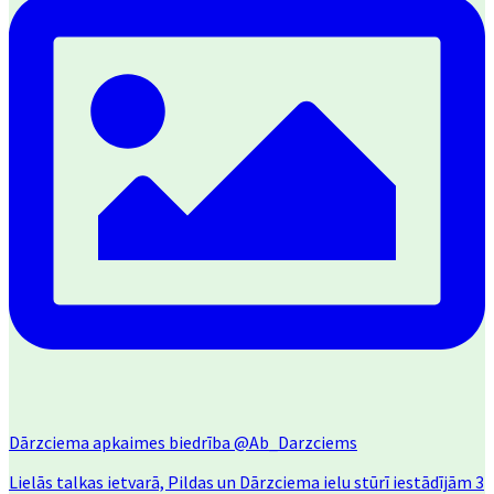
Dārzciema apkaimes biedrība
@Ab_Darzciems
Lielās talkas ietvarā, Pildas un Dārzciema ielu stūrī iestādījām 3