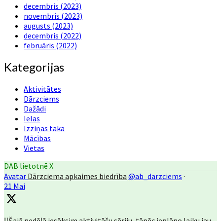
decembris (2023)
novembris (2023)
augusts (2023)
decembris (2022)
februāris (2022)
Kategorijas
Aktivitātes
Dārzciems
Dažādi
Ielas
Izziņas taka
Mācības
Vietas
DAB lietotnē X
Avatar
Dārzciema apkaimes biedrība
@ab_darzciems
·
21 Mai
‼️Šajā nedēļā iesāksim aktivitāšu sēriju, tāpēc ieplāno laiku jau