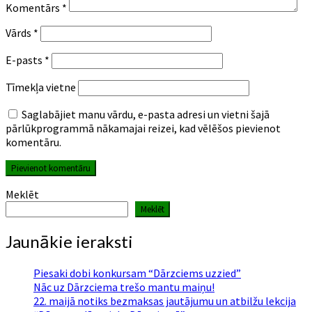
Komentārs
*
Vārds
*
E-pasts
*
Tīmekļa vietne
Saglabājiet manu vārdu, e-pasta adresi un vietni šajā
pārlūkprogrammā nākamajai reizei, kad vēlēšos pievienot
komentāru.
Meklēt
Meklēt
Jaunākie ieraksti
Piesaki dobi konkursam “Dārzciems uzzied”
Nāc uz Dārzciema trešo mantu maiņu!
22. maijā notiks bezmaksas jautājumu un atbilžu lekcija