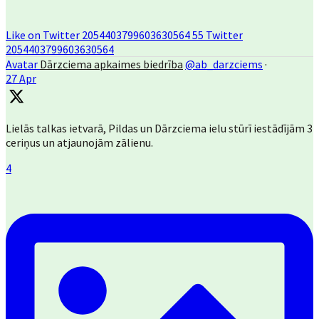
Like on Twitter 2054403799603630564
55
Twitter
2054403799603630564
Avatar
Dārzciema apkaimes biedrība
@ab_darzciems
·
27 Apr
Lielās talkas ietvarā, Pildas un Dārzciema ielu stūrī iestādījām 3
ceriņus un atjaunojām zālienu.
4