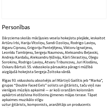
DAB UN DĀRZCIEMA APKAIMES LAPA
Dārzciema apkaimes biedrība
Personības
Personības
Dārzciema skolās mācījusies vesela hokejistu plejāde, ieskaitot
Artūru Irbi, Hariju Vītoliņu, Sandi Ozoliņu, Rodrigo Laviņu,
Aigaru Ciprusu, Grigoriju Panteļējevu, Viktoru Ignatjevu,
Leonīdu Tambijevu, Sergeju Naumovu, Aleksandru Beļavski,
Andreju Kardašu, Aleksandru Ņiživiju, Kārli Skrastiņu, Oļegu
Sorokinu, Rodrigo Laviņu, Atvaru Tribuncovu, Juri Klodānu,
Oskaru Bārtuli. 55. vidusskola pārsaukta pāragri mūžībā
aizgājušā hokejista Sergeja Žoltoka vārdā.
Rīgas 93. vidusskolu absolvējis arī Mārtiņš Gailītis jeb “Marka”,
grupas “Double Faced Eels” solists un ģitārists, taču viņš nav
vienīgais mūziķis apkaimē — ar koši oranžām kolonnām
apkārtni atdzīvina Holšteinu ģimenes mājas terase. Tāpat
apkaimes muzikālo stīgu
uztur ģitārists, komponists, aranžētājs un producents