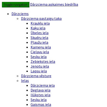
Skip
Dārzciema apkaimes biedrība
Toggle navigation
to
content
Dārzciems
Dārzciema pastaigu taka
Kraukļu iela
Kaķu iela
Ūbeles iela
Skudru iela
Plaužu iela
Kameņu iela
Cielavu iela
Sesku iela
Zebiekstes iela
Jenotu iela
Lapsu iela
Dārzciema vēsture
Ielas
Dārzciema iela
Deglava iela
Ilūkstes iela
Sesku iela
Gaismas iela