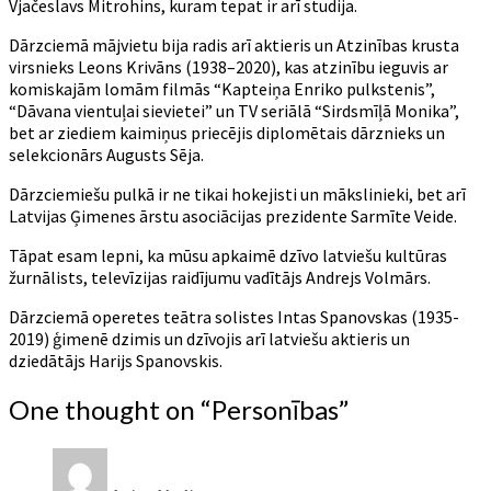
Vjačeslavs Mitrohins, kuram tepat ir arī studija.
Dārzciemā mājvietu bija radis arī aktieris un Atzinības krusta
virsnieks Leons Krivāns (1938–2020), kas atzinību ieguvis ar
komiskajām lomām filmās “Kapteiņa Enriko pulkstenis”,
“Dāvana vientuļai sievietei” un TV seriālā “Sirdsmīļā Monika”,
bet ar ziediem kaimiņus priecējis diplomētais dārznieks un
selekcionārs Augusts Sēja.
Dārzciemiešu pulkā ir ne tikai hokejisti un mākslinieki, bet arī
Latvijas Ģimenes ārstu asociācijas prezidente Sarmīte Veide.
Tāpat esam lepni, ka mūsu apkaimē dzīvo latviešu kultūras
žurnālists, televīzijas raidījumu vadītājs Andrejs Volmārs.
Dārzciemā operetes teātra solistes Intas Spanovskas (1935-
2019) ģimenē dzimis un dzīvojis arī latviešu aktieris un
dziedātājs Harijs Spanovskis.
One thought on “
Personības
”