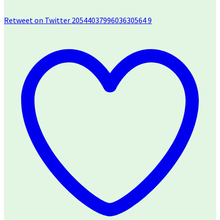
Retweet on Twitter 2054403799603630564
9