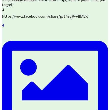
tagad !
⬇️
https://www.facebook.com/share/p/14egPw4BAVx/
4