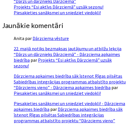
“Dārzs un dārznieks Dārzciemā”
Projekts “Esi aktīvs Dārzciemā” uzsāk sezonu!
Piesakieties sanāksmei un sniedziet viedokli!
Jaunākie komentāri
Anita
par
Dārzciema vēsture
22. maijā notiks bezmaksas jautājumu un atbilžu lekcija
“Dārzs un dārznieks Dārzciemā” - Dārzciema apkaimes
biedrība
par
Projekts “Esi aktīvs Dārzciemā” uzsāk
sezonu!
Dārzciema apkaimes biedrība sāk īstenot Rīgas pilsētas
Sabiedrības integrācijas programmas atbalstīto projektu
“Dārzciems vieno” - Dārzciema apkaimes biedrība
par
Piesakieties sanāksmei un sniedziet viedokli!
Piesakieties sanāksmei un sniedziet viedokli! - Dārzciema
apkaimes biedrība
par
Dārzciema apkaimes biedrība sāk
īstenot Rīgas pilsētas Sabiedrības integrācijas
programmas atbalstīto projektu “Dārzciems vieno”